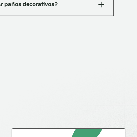
ar paños decorativos?
ra (un patrón central rodeado de baldosas
l mismo diseño. Combinan muy bien con maderas