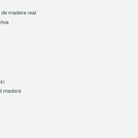
 de madera real
años
s)
il madera