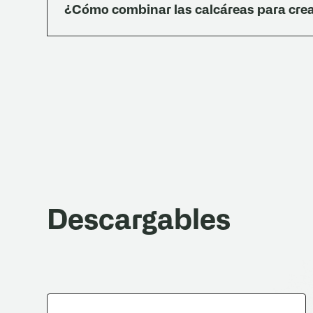
¿Cómo combinar las calcáreas para cre
Las calcáreas se prestan a diseños tipo alfomb
lisas), bordes decorativos, o paños llenos de
naturales, hierro forjado y carpinterías clásicas.
Descargables