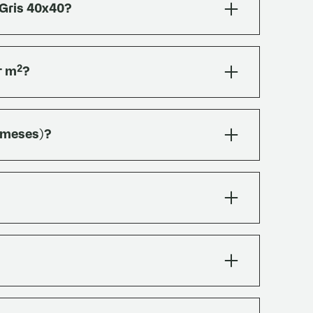
 Gris 40x40?
monial, mediterránea o ecléctica. Living,
s, locales gastronómicos. También en
r m²?
e busca respetar la identidad original.
ional para cortes y reposiciones.
2 meses)?
s con pigmentos. Durante los primeros 2
es salitrosas) que se reducen con un lavado
de agua caliente, repartido en 3 baldes). Sin
son difíciles de quitar después.
029) después del curado de 2 meses. Sella el
cia al manchado.
 bajo la norma IRAM 1522:1971 (informe OT N°
 Dorry, absorción de agua, choque y flexión.