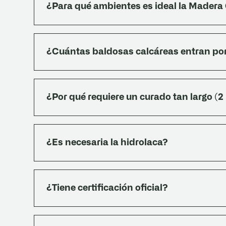
¿Para qué ambientes es ideal la Madera
Para pisos interiores con estética clásica, patri
comedor, dormitorios, cocinas, baños, lavadero
¿Cuántas baldosas calcáreas entran po
rehabilitaciones de edificios históricos donde s
Entran 6,25 unidades por m². Calcular 10 % adic
¿Por qué requiere un curado tan largo (
Las baldosas calcáreas son cementicias maciza
meses liberan humedad y minerales (afloracion
¿Es necesaria la hidrolaca?
semanal de jabón blanco diluido (¼ pan en 10 L 
este curado, las marcas blanquecinas se fijan y 
Sí, recomendamos aplicar Hidrolaca Dubra (H0
poro, intensifica el color y aumenta la resisten
¿Tiene certificación oficial?
Sí. La línea calcárea fue ensayada por el INTI
224-4075). Cumple los cuatro ensayos: desgaste