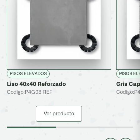
PISOS ELEVADOS
PISOS E
Liso 40x40 Reforzado
Gris Cap
Codigo:
P4G08 REF
Codigo:
P
Ver producto