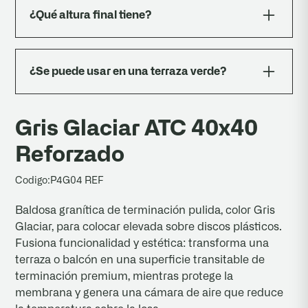
12 mm, sin adhesivo. El sistema es desmontable
¿Qué altura final tiene?
y registrable.
30 mm de baldosa + 12 mm de disco = 42 mm
de altura total sobre la losa.
¿Se puede usar en una terraza verde?
Sí. Es ideal para los sectores transitables de
terrazas verdes y cubiertas, combinado con
Gris Glaciar ATC 40x40
canteros o grava.
Reforzado
Codigo:
P4G04 REF
Baldosa granítica de terminación pulida, color Gris
Glaciar, para colocar elevada sobre discos plásticos.
Fusiona funcionalidad y estética: transforma una
terraza o balcón en una superficie transitable de
terminación premium, mientras protege la
membrana y genera una cámara de aire que reduce