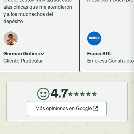
las chicas que me atendieron
 a los muchachos del
epósito
erman Gutierrez
Esuco SRL
liente Particular
Empresa Constructora
4.7
Más opiniones en Google