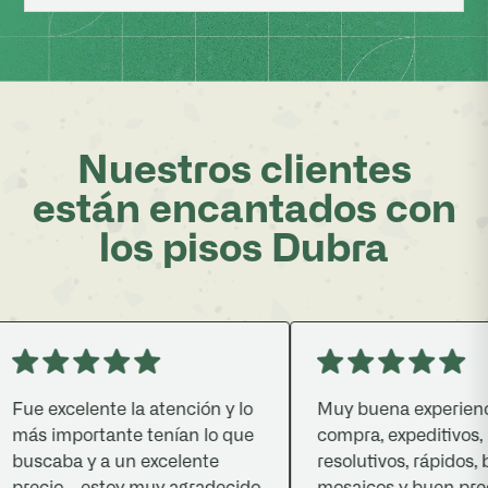
Nuestros clientes
están encantados con
los pisos Dubra
ue excelente la atención y lo
Muy buena experiencia
ás importante tenían lo que
compra, expeditivos,
uscaba y a un excelente
resolutivos, rápidos, bu
recio ...estoy muy agradecido
mosaicos y buen precio