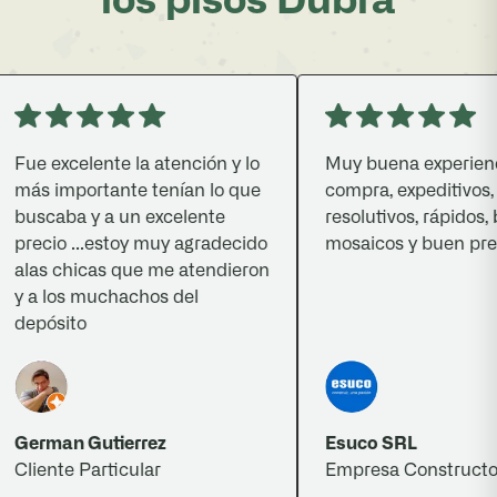
los pisos Dubra
ue excelente la atención y lo
Muy buena experiencia
ás importante tenían lo que
compra, expeditivos,
uscaba y a un excelente
resolutivos, rápidos, bu
recio ...estoy muy agradecido
mosaicos y buen precio
las chicas que me atendieron
 a los muchachos del
epósito
erman Gutierrez
Esuco SRL
liente Particular
Empresa Constructora