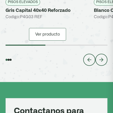
PISOS ELEVADOS
PISOS E
Gris Capital 40x40 Reforzado
Blanco C
Codigo:
P4G03 REF
Codigo:
P4
Ver producto
Contactanos para