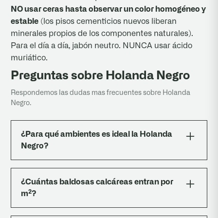
NO usar ceras hasta observar un color homogéneo y
estable
(los pisos cementicios nuevos liberan
minerales propios de los componentes naturales).
Para el día a día, jabón neutro. NUNCA usar ácido
muriático.
Preguntas sobre Holanda Negro
Respondemos las dudas mas frecuentes sobre Holanda
Negro.
¿Para qué ambientes es ideal la Holanda
Negro?
Para pisos interiores con estética clásica,
patrimonial, mediterránea o ecléctica. Living,
¿Cuántas baldosas calcáreas entran por
comedor, dormitorios, cocinas, baños, lavaderos,
m²?
locales gastronómicos. También en
rehabilitaciones de edificios históricos donde se
Entran 6,25 unidades por m². Calcular 10 %