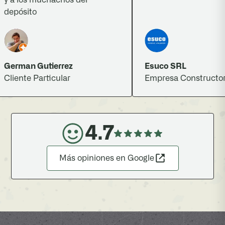
epósito
erman Gutierrez
Esuco SRL
iente Particular
Empresa Constructora
4.7
Más opiniones en Google