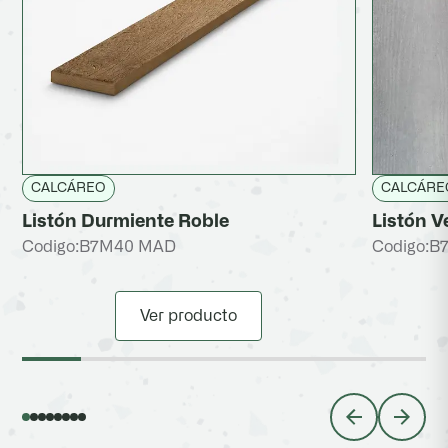
CALCÁREO
CALCÁRE
Listón Durmiente Roble
Listón V
Codigo:
B7M40 MAD
Codigo:
B
Ver producto