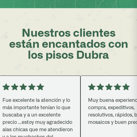
Nuestros clientes
están encantados con
los pisos Dubra
e excelente la atención y lo
Muy buena experiencia 
ás importante tenían lo que
compra, expeditivos,
uscaba y a un excelente
resolutivos, rápidos, bu
ecio ...estoy muy agradecido
mosaicos y buen precio.
las chicas que me atendieron
 a los muchachos del