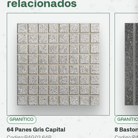
relacionados
GRANÍTICO
GRANÍTI
64 Panes Gris Capital
8 Baston
Codigo:
P4G03 64P
Codigo:
P