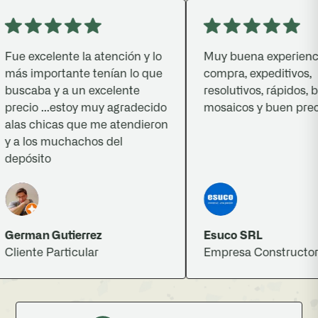
e excelente la atención y lo
Muy buena experiencia 
s importante tenían lo que
compra, expeditivos,
scaba y a un excelente
resolutivos, rápidos, bue
ecio ...estoy muy agradecido
mosaicos y buen precio.
as chicas que me atendieron
a los muchachos del
pósito
rman Gutierrez
Esuco SRL
iente Particular
Empresa Constructora