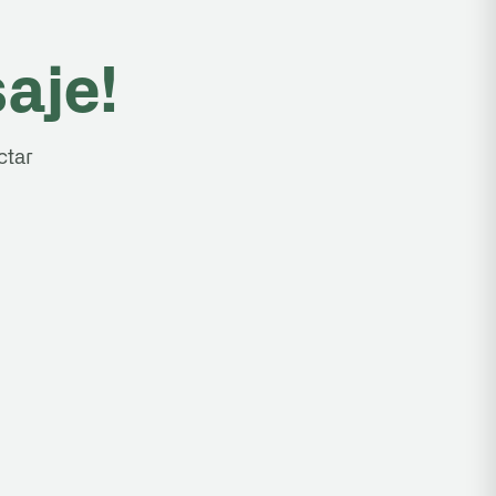
aje!
ctar