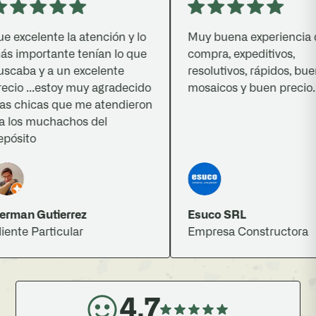
elente la atención y lo
Muy buena experiencia de
portante tenían lo que
compra, expeditivos,
a y a un excelente
resolutivos, rápidos, buenos
 ...estoy muy agradecido
mosaicos y buen precio.
hicas que me atendieron
s muchachos del
to
 Gutierrez
Esuco SRL
 Particular
Empresa Constructora
4.7