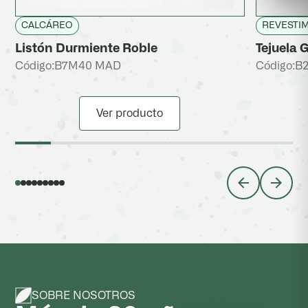
CALCÁREO
REVESTI
Listón Durmiente Roble
Tejuela 
Código:
B7M40 MAD
Código:
B
Ver producto
SOBRE NOSOTROS