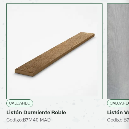
CALCÁREO
CALCÁRE
Listón Durmiente Roble
Listón V
Codigo:
B7M40 MAD
Codigo:
B