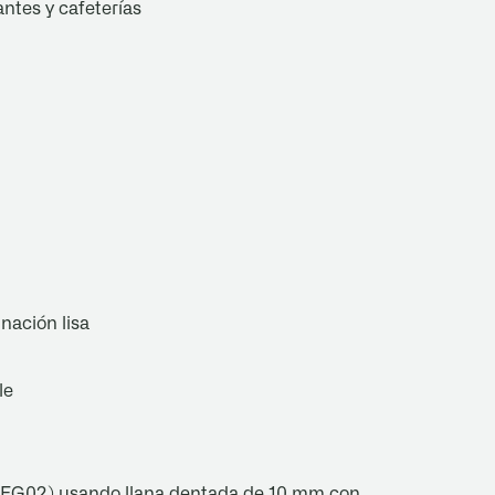
ntes y cafeterías
nación lisa
le
PEG02) usando llana dentada de 10 mm con