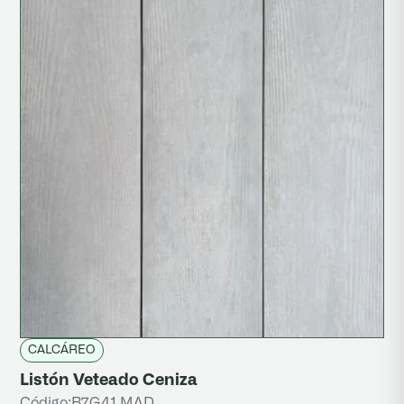
CALCÁREO
Listón Veteado Ceniza
Código:
B7G41 MAD