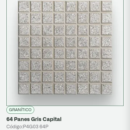
Calcáreo
Granítico
Mosaicos
Piedra Lavada
Piletas
Revestimiento
Señalización Vial
Pisos Elevados
GRANÍTICO
64 Panes Gris Capital
Código:
P4G03 64P