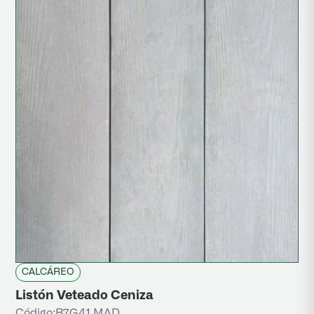
CALCÁREO
Listón Veteado Ceniza
Código:
B7G41 MAD