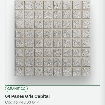
Calcáreo
Granítico
Mosaicos
Piedra Lavada
Piletas
Revestimiento
Señalización Vial
Pisos Elevados
GRANÍTICO
64 Panes Gris Capital
Código:
P4G03 64P