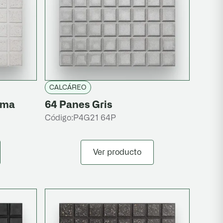
CALCÁREO
uma
64 Panes Gris
Código:
P4G21 64P
Ver producto