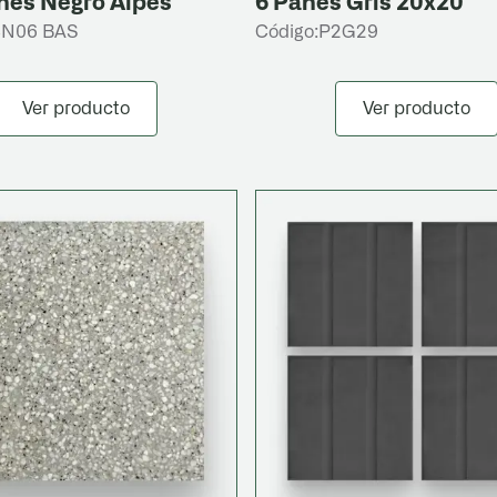
nes Negro Alpes
6 Panes Gris 20x20
4N06 BAS
Código:
P2G29
Ver producto
Ver producto