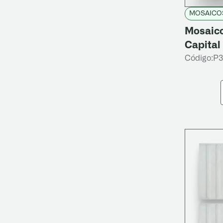
MOSAICO
Mosaic
Capital
Código:
P