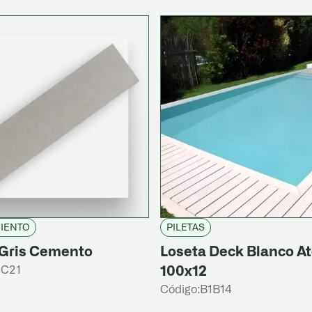
MIENTO
PILETAS
 Gris Cemento
Loseta Deck Blanco A
2C21
100x12
Código:
B1B14