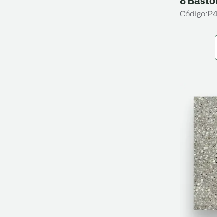
8 Basto
Código:
P