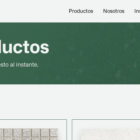
Productos
Nosotros
In
ductos
to al instante.