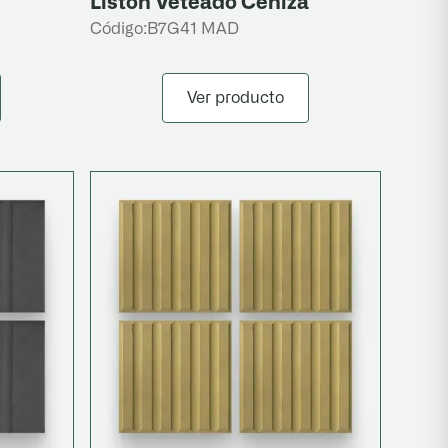
Listón Veteado Ceniza
Código:
B7G41 MAD
Ver producto