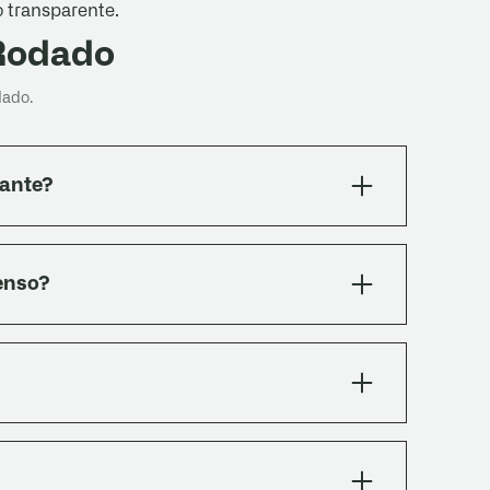
o transparente.
 Rodado
dado.
zante?
 piedra lavada: el relieve natural de las piedras
en condiciones de humedad. Ideal para caminos
tenso?
ecuencia en zonas de frío extremo, montaña y
on inertes y resisten ciclos de calor, frío y
 para exteriores en Argentina justamente por
ional para cortes y reposiciones.