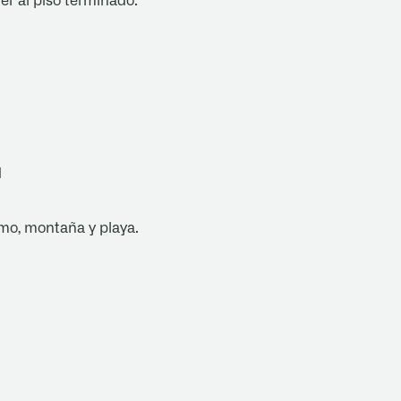
ter al piso terminado.
d
emo, montaña y playa.