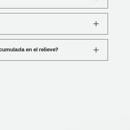
amento para baldosas de Dubra o mortero de
). Pintar el revés con lechada (2 partes
-10 mm, dilatación 8-10 mm cada 3 m. Después
rácter natural sin cera ni hidrolaca. Si se
ores muy expuestos, se puede aplicar sellador
cumulada en el relieve?
 exteriores conviene un repaso con manguera
ra y musgo. Evitar ácidos y productos