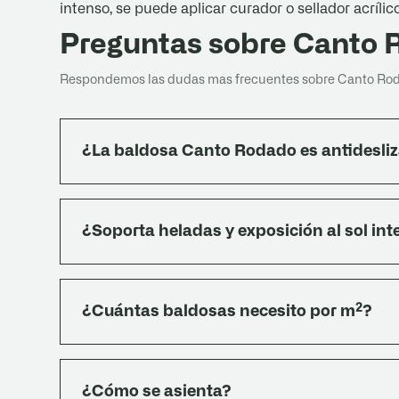
intenso, se puede aplicar curador o sellador acrílic
Preguntas sobre Canto
Respondemos las dudas mas frecuentes sobre Canto Ro
¿La baldosa Canto Rodado es antidesli
Sí. Es uno de los principales motivos para elegir
genera una superficie antideslizante incluso 
¿Soporta heladas y exposición al sol in
vehiculares, veredas y patios. Utilizado con fr
playa.
Sí. Las piedras naturales que componen la pieza s
humedad sin alterarse. Es la opción tradicional
¿Cuántas baldosas necesito por m²?
su durabilidad.
Entran 6,25 unidades por m². Calcular 10 % adic
¿Cómo se asienta?