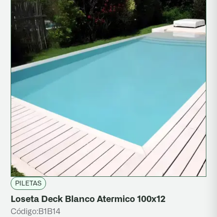
Calcáreo
Granítico
Mosaicos
Piedra Lavada
Piletas
Revestimiento
Señalización Vial
Pisos Elevados
PILETAS
Loseta Deck Blanco Atermico 100x12
Código:
B1B14