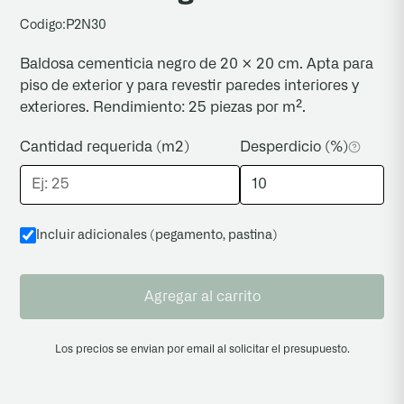
del producto. Inspeccionar todas las piezas
Codigo:
P2N30
antes de colocar; una vez cortadas o instaladas
Baldosa cementicia negro de 20 × 20 cm. Apta para
no se reemplazan.
piso de exterior y para revestir paredes interiores y
exteriores. Rendimiento: 25 piezas por m².
Cantidad requerida (m2)
Desperdicio (%)
Incluir adicionales (pegamento, pastina
)
Agregar al carrito
Los precios se envian por email al solicitar el presupuesto.