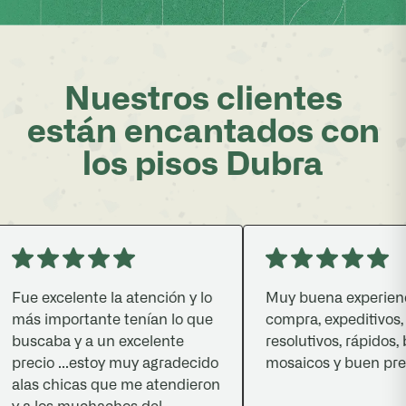
Nuestros clientes
están encantados con
los pisos Dubra
ue excelente la atención y lo
Muy buena experiencia
ás importante tenían lo que
compra, expeditivos,
uscaba y a un excelente
resolutivos, rápidos, b
recio ...estoy muy agradecido
mosaicos y buen precio
las chicas que me atendieron