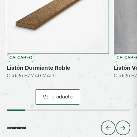
CALCÁREO
CALCÁRE
Listón Durmiente Roble
Listón V
Codigo:
B7M40 MAD
Codigo:
B
Ver producto