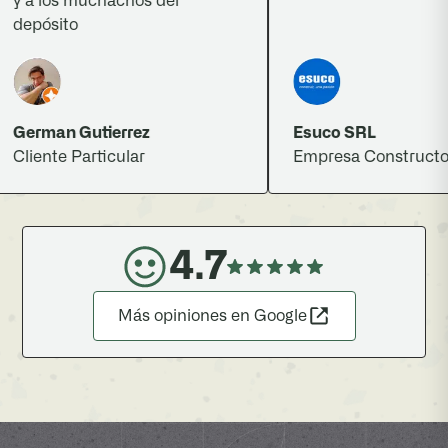
 a los muchachos del
epósito
erman Gutierrez
Esuco SRL
liente Particular
Empresa Constructora
4.7
Más opiniones en Google