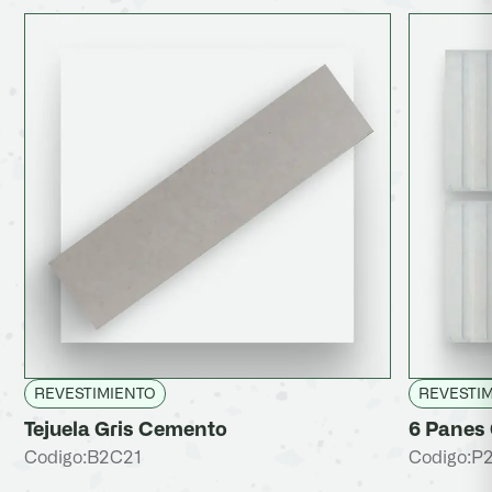
REVESTIMIENTO
REVESTI
Tejuela Gris Cemento
6 Panes 
Codigo:
B2C21
Codigo:
P