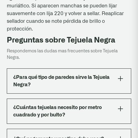
muriático. Si aparecen manchas se pueden lijar
suavemente con lija 220 y volver a sellar. Reaplicar
sellador cuando se note pérdida de brillo o
protección.
Preguntas sobre Tejuela Negra
Respondemos las dudas mas frecuentes sobre Tejuela
Negra.
¿Para qué tipo de paredes sirve la Tejuela
Negra?
Sirve para revestir paredes interiores y
exteriores: living, frente de casa, halls, locales
¿Cuántas tejuelas necesito por metro
comerciales, restaurantes, fondos de TV,
cuadrado y por bulto?
columnas, chimeneas y muros divisorios. Es
apta tanto en seco como en zonas húmedas
Entran 64 piezas por m² y se entregan en
siempre que se selle correctamente con
paquetes de 8 unidades. Recomendamos