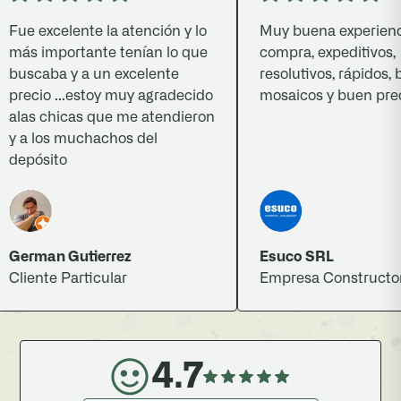
ue excelente la atención y lo
Muy buena experiencia 
ás importante tenían lo que
compra, expeditivos,
uscaba y a un excelente
resolutivos, rápidos, bu
recio ...estoy muy agradecido
mosaicos y buen precio.
las chicas que me atendieron
 a los muchachos del
epósito
erman Gutierrez
Esuco SRL
liente Particular
Empresa Constructora
4.7