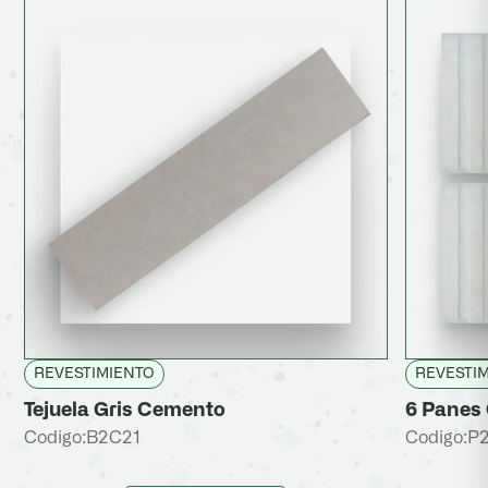
REVESTIMIENTO
REVESTI
Tejuela Gris Cemento
6 Panes 
Codigo:
B2C21
Codigo:
P