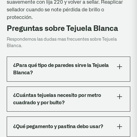
suavemente con lija 220 y volver a sellar. Reaplicar
sellador cuando se note pérdida de brillo o
protección.
Preguntas sobre Tejuela Blanca
Respondemos las dudas mas frecuentes sobre Tejuela
Blanca.
¿Para qué tipo de paredes sirve la Tejuela
Blanca?
Sirve para revestir paredes interiores y
exteriores: living, frente de casa, halls, locales
¿Cuántas tejuelas necesito por metro
comerciales, restaurantes, fondos de TV,
cuadrado y por bulto?
columnas, chimeneas y muros divisorios. Es
apta tanto en seco como en zonas húmedas
Entran 64 piezas por m² y se entregan en
siempre que se selle correctamente con
paquetes de 8 unidades. Recomendamos
¿Qué pegamento y pastina debo usar?
nuestro Impermeabilizante (IM050).
calcular un 10 % adicional para cortes y
reposiciones futuras.