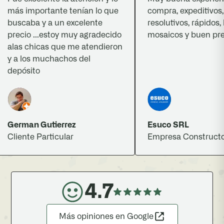
más importante tenían lo que
compra, expeditivos,
buscaba y a un excelente
resolutivos, rápidos, b
precio ...estoy muy agradecido
mosaicos y buen preci
alas chicas que me atendieron
y a los muchachos del
depósito
German Gutierrez
Esuco SRL
Cliente Particular
Empresa Constructora
4.7
Más opiniones en Google