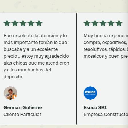
ue excelente la atención y lo
Muy buena experiencia 
ás importante tenían lo que
compra, expeditivos,
uscaba y a un excelente
resolutivos, rápidos, bu
recio ...estoy muy agradecido
mosaicos y buen precio.
las chicas que me atendieron
 a los muchachos del
epósito
erman Gutierrez
Esuco SRL
liente Particular
Empresa Constructora