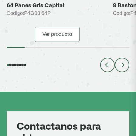
64 Panes Gris Capital
8 Baston
Codigo:
P4G03 64P
Codigo:
P
Ver producto
Contactanos para