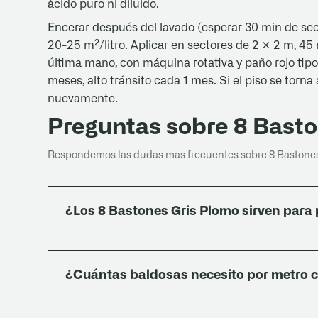
ácido puro ni diluido.
Encerar después del lavado (esperar 30 min de seca
20-25 m²/litro. Aplicar en sectores de 2 × 2 m, 45
última mano, con máquina rotativa y paño rojo tipo
meses, alto tránsito cada 1 mes. Si el piso se torna
nuevamente.
Preguntas sobre 8 Basto
Respondemos las dudas mas frecuentes sobre 8 Bastones
¿Los 8 Bastones Gris Plomo sirven para p
Sí. La línea granítica de Dubra está pensada ju
tránsito. La pieza es maciza y está ensayada po
¿Cuántas baldosas necesito por metro 
absorción, choque y flexión). Cumple los cuatr
Entran 6,25 unidades por m². Calcular un 10 % a