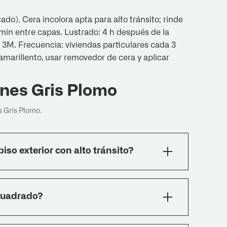
do). Cera incolora apta para alto tránsito; rinde
 min entre capas. Lustrado: 4 h después de la
 3M. Frecuencia: viviendas particulares cada 3
 amarillento, usar removedor de cera y aplicar
nes Gris Plomo
 Gris Plomo.
iso exterior con alto tránsito?
stamente para pisos exteriores y zonas de alto
r el INTI bajo la norma IRAM 1522 (desgaste,
cuadrado?
o ensayos con holgura.
dicional para cortes, recortes y reposiciones