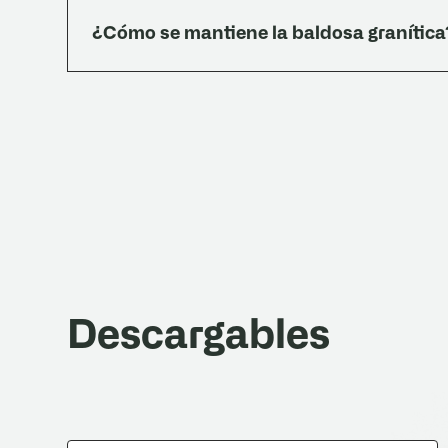
1522:1971. Cumple los cuatro ensayos exigidos:
¿Cómo se mantiene la baldosa granítica
flexión. Esto lo habilita para licitaciones, obra
Lavado con detergente neutro (200 cc en 10 L
lustradora (paño tipo 3M rojo o blanco). Encerad
(rinde 20-25 m²/litro). Frecuencia: viviendas 
usar detergentes alcalinos, cloro, lavandina ni
notarse leves diferencias de tono y brillo por h
uso.
Descargables