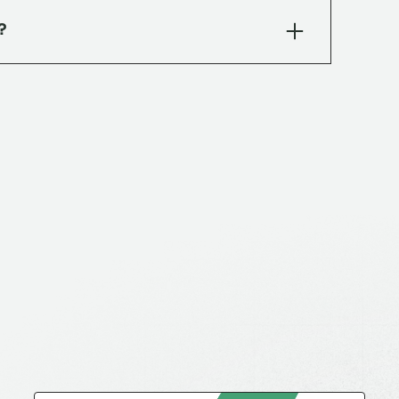
 desgaste Dorry, absorción de agua, choque y
?
s públicas y proyectos arquitectónicos exigentes.
 de agua). Manual con mopa o con máquina
o: aplicar cera incolora apta para alto tránsito
cada 3 meses, alto tránsito cada 1 mes. NUNCA
 ácido. En las primeras semanas pueden
umedad residual natural; se estabilizan con el