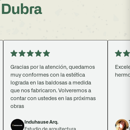
 Dubra
racias por la atención, quedamos
Excelente at
uy conformes con la estética
hermoso.
ograda en las baldosas a medida
ue nos fabricaron. Volveremos a
ontar con ustedes en las próximas
bras
Induhause Arq.
Tamara
Estudio de arquitectura
Cliente