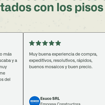
tados con los pisos
Muy buena experiencia de compra,
G
y a
expeditivos, resolutivos, rápidos,
m
buenos mosaicos y buen precio.
l
q
c
o
Esuco SRL
Empresa Constructora