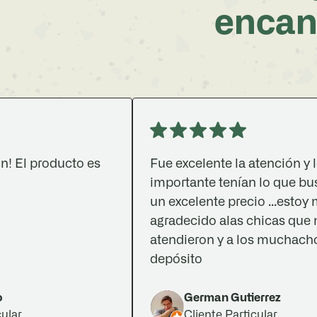
encan
producto es
Fue excelente la atención y lo más
importante tenían lo que buscaba 
un excelente precio ...estoy muy
agradecido alas chicas que me
atendieron y a los muchachos del
depósito
German Gutierrez
Cliente Particular