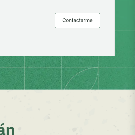
Contactarme
tán