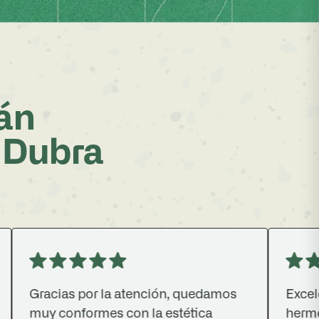
tán
 Dubra
racias por la atención, quedamos
Excelente at
uy conformes con la estética
hermoso.