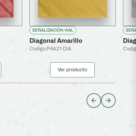
SEÑALIZACIÓN VIAL
SEÑA
Diagonal Amarillo
Diag
Codigo:
P4A21 DIA
Codig
Ver producto