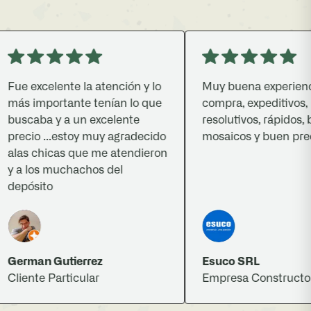
e excelente la atención y lo
Muy buena experiencia 
ás importante tenían lo que
compra, expeditivos,
uscaba y a un excelente
resolutivos, rápidos, bu
ecio ...estoy muy agradecido
mosaicos y buen precio.
las chicas que me atendieron
 a los muchachos del
epósito
erman Gutierrez
Esuco SRL
iente Particular
Empresa Constructora