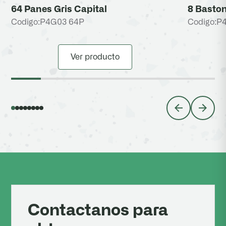
64 Panes Gris Capital
8 Baston
Codigo:
P4G03 64P
Codigo:
P
Ver producto
Contactanos para