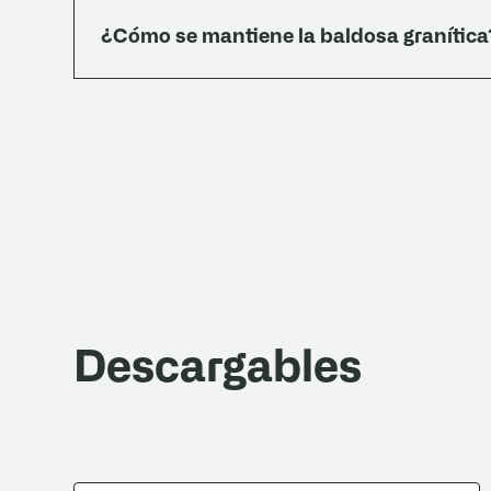
1522:1971. Cumple los cuatro ensayos exigidos:
¿Cómo se mantiene la baldosa granítica
flexión. Esto lo habilita para licitaciones, obra
Lavado con detergente neutro (200 cc en 10 L
lustradora (paño tipo 3M rojo o blanco). Encerad
(rinde 20-25 m²/litro). Frecuencia: viviendas 
usar detergentes alcalinos, cloro, lavandina ni
notarse leves diferencias de tono y brillo por h
uso.
Descargables