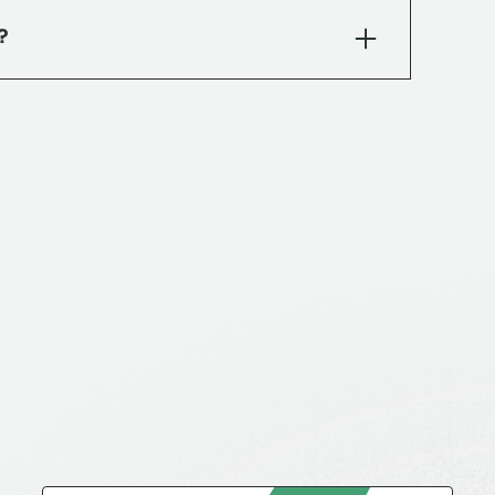
 desgaste Dorry, absorción de agua, choque y
?
s públicas y proyectos arquitectónicos exigentes.
 de agua). Manual con mopa o con máquina
o: aplicar cera incolora apta para alto tránsito
cada 3 meses, alto tránsito cada 1 mes. NUNCA
 ácido. En las primeras semanas pueden
umedad residual natural; se estabilizan con el