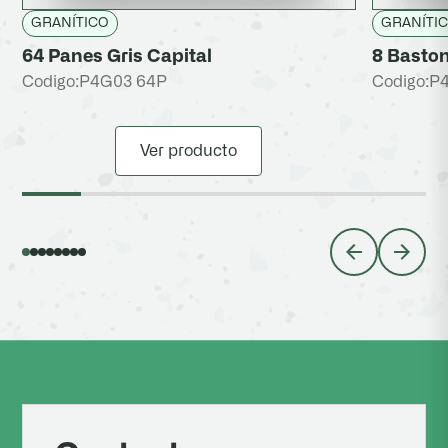
GRANÍTICO
GRANÍTI
64 Panes Gris Capital
8 Baston
Codigo:
P4G03 64P
Codigo:
P
Ver producto