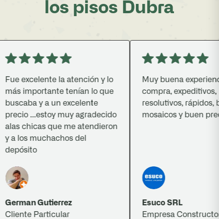
los pisos Dubra
e excelente la atención y lo
Muy buena experiencia 
ás importante tenían lo que
compra, expeditivos,
uscaba y a un excelente
resolutivos, rápidos, bu
ecio ...estoy muy agradecido
mosaicos y buen precio.
las chicas que me atendieron
 a los muchachos del
epósito
erman Gutierrez
Esuco SRL
iente Particular
Empresa Constructora