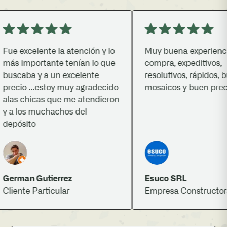
 excelente la atención y lo
Muy buena experiencia d
 importante tenían lo que
compra, expeditivos,
caba y a un excelente
resolutivos, rápidos, bue
cio ...estoy muy agradecido
mosaicos y buen precio.
s chicas que me atendieron
 los muchachos del
pósito
rman Gutierrez
Esuco SRL
ente Particular
Empresa Constructora