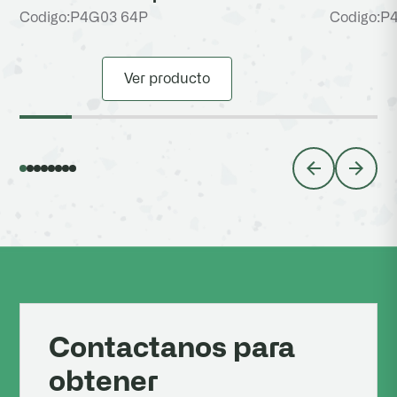
Codigo:
P4G03 64P
Codigo:
P
Ver producto
Contactanos para
obtener