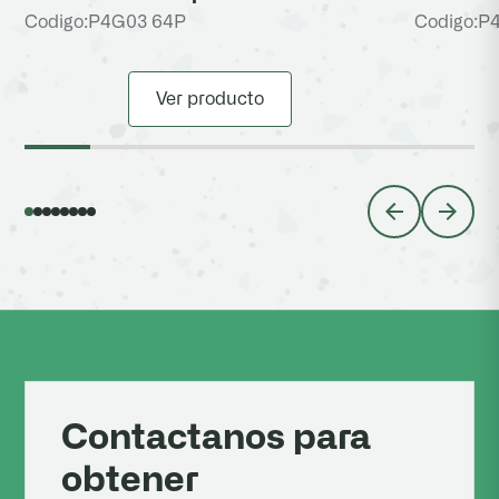
Codigo:
P4G03 64P
Codigo:
P
Ver producto
Contactanos para
obtener