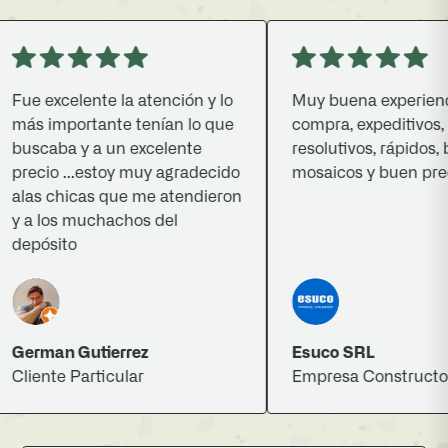
ue excelente la atención y lo
Muy buena experiencia 
ás importante tenían lo que
compra, expeditivos,
uscaba y a un excelente
resolutivos, rápidos, bu
recio ...estoy muy agradecido
mosaicos y buen precio.
las chicas que me atendieron
 a los muchachos del
epósito
erman Gutierrez
Esuco SRL
liente Particular
Empresa Constructora