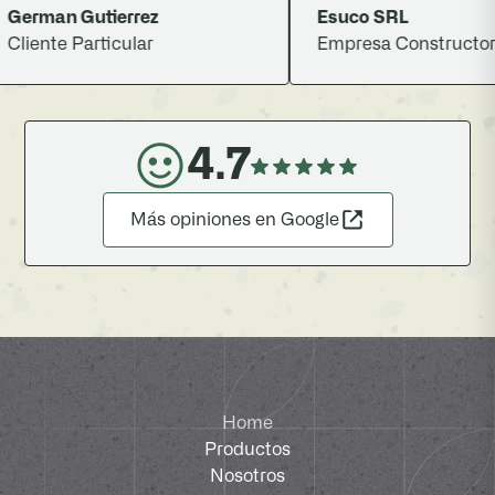
rman Gutierrez
Esuco SRL
iente Particular
Empresa Constructora
4.7
Más opiniones en Google
Home
Productos
Nosotros