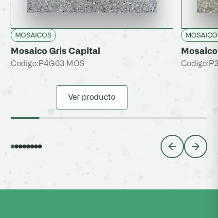
MOSAICOS
MOSAICO
Mosaico Gris Capital
Mosaico
Codigo:
P4G03 MOS
Codigo:
P
Ver producto