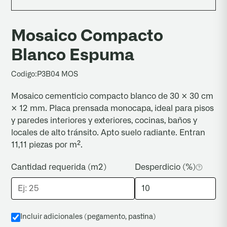
ambiente. Podés acelerar el proceso con agua y
Sí. La línea de mosaicos compactos fue
cepillo de cerdas suaves.
ensayada por el INTI bajo la norma IRAM
Mosaico Compacto
1522:1971 (OT N° 224-4075, marzo 2024) y
Blanco Espuma
aprobó los cuatro ensayos reglamentarios:
desgaste, absorción de agua, choque térmico y
Codigo:
P3B04 MOS
resistencia a la flexión.
Mosaico cementicio compacto blanco de 30 × 30 cm
× 12 mm. Placa prensada monocapa, ideal para pisos
y paredes interiores y exteriores, cocinas, baños y
locales de alto tránsito. Apto suelo radiante. Entran
11,11 piezas por m².
Cantidad requerida (m2)
Desperdicio (%)
Incluir adicionales (pegamento, pastina
)