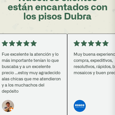
están encantados con
los pisos Dubra
e excelente la atención y lo
Muy buena experiencia 
s importante tenían lo que
compra, expeditivos,
scaba y a un excelente
resolutivos, rápidos, bue
ecio ...estoy muy agradecido
mosaicos y buen precio.
as chicas que me atendieron
a los muchachos del
pósito