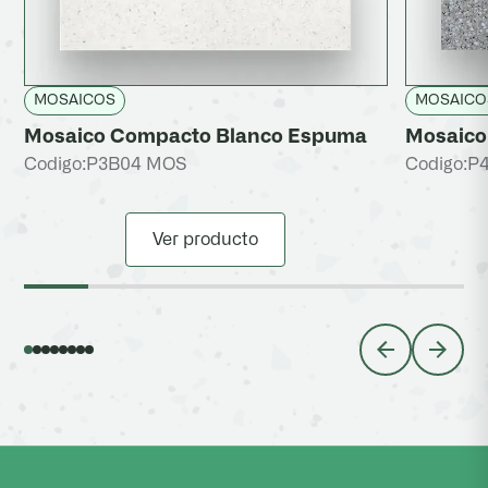
MOSAICOS
MOSAICO
Mosaico Compacto Blanco Espuma
Mosaico 
Codigo:
P3B04 MOS
Codigo:
P
Ver producto