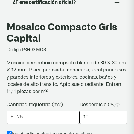
¿Tiene certificación oficial?
período el piso se estabiliza.
Sí. La línea de mosaicos compactos fue
ensayada por el INTI bajo la norma IRAM
Mosaico Compacto Gris
1522:1971 (informe OT N° 224-4075). Cumple
Capital
los cuatro ensayos exigidos.
Codigo:
P3G03 MOS
Mosaico cementicio compacto blanco de 30 × 30 cm
× 12 mm. Placa prensada monocapa, ideal para pisos
y paredes interiores y exteriores, cocinas, baños y
locales de alto tránsito. Apto suelo radiante. Entran
11,11 piezas por m².
Cantidad requerida (m2)
Desperdicio (%)
Incluir adicionales (pegamento, pastina
)