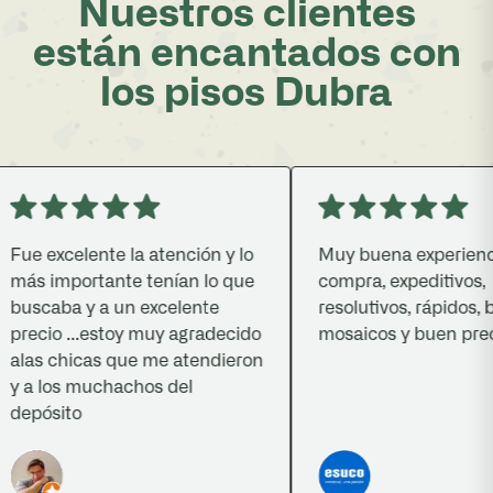
Nuestros clientes
están encantados con
los pisos Dubra
e excelente la atención y lo
Muy buena experiencia 
ás importante tenían lo que
compra, expeditivos,
uscaba y a un excelente
resolutivos, rápidos, bu
ecio ...estoy muy agradecido
mosaicos y buen precio.
las chicas que me atendieron
 a los muchachos del
epósito