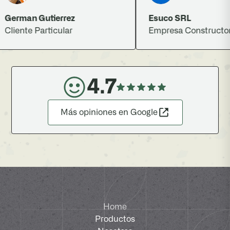
erman Gutierrez
Esuco SRL
iente Particular
Empresa Constructora
4.7
Más opiniones en Google
Home
Productos