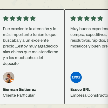
ue excelente la atención y lo
Muy buena experiencia 
ás importante tenían lo que
compra, expeditivos,
uscaba y a un excelente
resolutivos, rápidos, bu
recio ...estoy muy agradecido
mosaicos y buen precio.
las chicas que me atendieron
 a los muchachos del
epósito
erman Gutierrez
Esuco SRL
liente Particular
Empresa Constructora