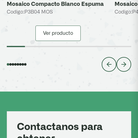
Mosaico Compacto Blanco Espuma
Mosaico 
Codigo:
P3B04 MOS
Codigo:
P
Ver producto
Contactanos para