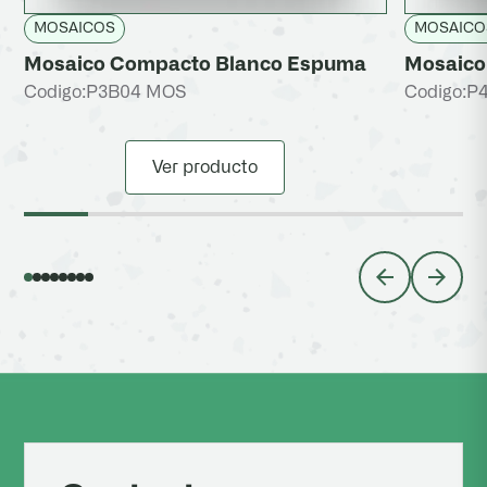
MOSAICOS
MOSAICO
Mosaico Compacto Blanco Espuma
Mosaico 
Codigo:
P3B04 MOS
Codigo:
P
Ver producto