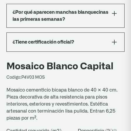
Pegamento para Mosaicos Dubra (PEG02),
aplicado con llana dentada de 6 mm. Extendé
¿Por qué aparecen manchas blanquecinas
solo la cantidad que podés cubrir en 20–25
las primeras semanas?
minutos para evitar que el adhesivo se seque
antes de colocar la pieza.
Son afloraciones salitrosas normales en piezas
de base cementicia. Desaparecen solas con el
¿Tiene certificación oficial?
lavado y la exposición al ambiente; podés
acelerar el proceso limpiando con agua y un
Sí. La línea de mosaicos compactos fue
cepillo de cerdas suaves.
ensayada por el INTI bajo norma IRAM
Mosaico Blanco Capital
1522:1971 (OT N° 224-4075, marzo 2024) y
aprobó los cuatro ensayos reglamentarios:
Codigo:
P4V03 MOS
desgaste, absorción de agua, choque térmico y
Mosaico cementicio bicapa blanco de 40 × 40 cm.
resistencia a la flexión.
Pieza decorativa de alta resistencia para pisos
interiores, exteriores y revestimientos. Estética
artesanal con terminación lisa pulida. Entran 6,25
piezas por m².
Cantidad requerida (m2)
Desperdicio (%)