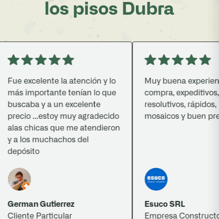
los pisos Dubra
Fue excelente la atención y lo
Muy buena experiencia
más importante tenían lo que
compra, expeditivos,
buscaba y a un excelente
resolutivos, rápidos, b
precio ...estoy muy agradecido
mosaicos y buen precio
alas chicas que me atendieron
y a los muchachos del
depósito
German Gutierrez
Esuco SRL
Cliente Particular
Empresa Constructora