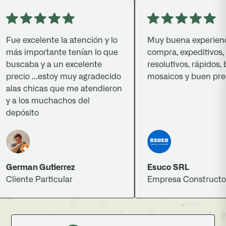
ue excelente la atención y lo
Muy buena experiencia 
ás importante tenían lo que
compra, expeditivos,
uscaba y a un excelente
resolutivos, rápidos, bu
recio ...estoy muy agradecido
mosaicos y buen precio.
las chicas que me atendieron
 a los muchachos del
epósito
erman Gutierrez
Esuco SRL
liente Particular
Empresa Constructora