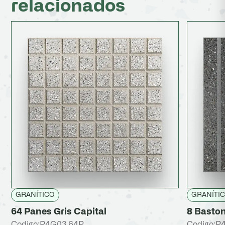
relacionados
GRANÍTICO
GRANÍTI
64 Panes Gris Capital
8 Baston
Codigo:
P4G03 64P
Codigo:
P