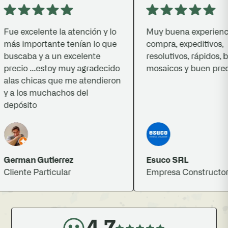
e excelente la atención y lo
Muy buena experiencia 
s importante tenían lo que
compra, expeditivos,
scaba y a un excelente
resolutivos, rápidos, bue
ecio ...estoy muy agradecido
mosaicos y buen precio.
as chicas que me atendieron
a los muchachos del
pósito
rman Gutierrez
Esuco SRL
iente Particular
Empresa Constructora