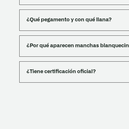
Entran 6,25 piezas por m². Calcular 10 % adicio
¿Qué pegamento y con qué llana?
Pegamento para Mosaicos Dubra (PEG02) — bols
de 5 minutos. Llana Nº 8 o Nº 10, doble encolad
¿Por qué aparecen manchas blanquecin
Rendimientos: llana 10 doble encolado 6,5 kg/m²
kg/m². Adherencia a 28 días: > 8 kg/cm². Tiemp
Son afloraciones salitrosas — liberación natura
No son defecto. Se corrigen con el protocolo de
¿Tiene certificación oficial?
semana durante 2 meses con jabón blanco dilui
de ese período el piso se estabiliza.
Sí. La línea de mosaicos compactos fue ensaya
(informe OT N° 224-4075). Cumple los cuatro e