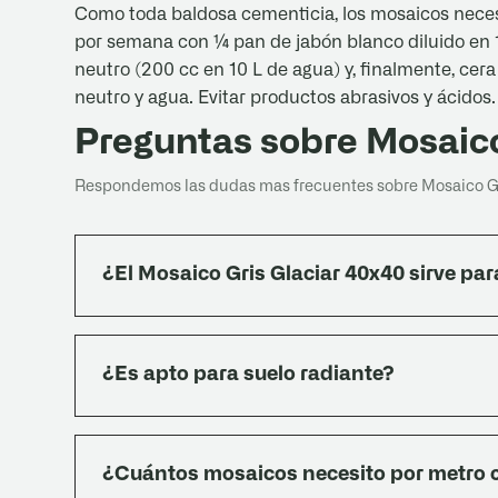
Como toda baldosa cementicia, los mosaicos necesi
por semana con ¼ pan de jabón blanco diluido en 1
neutro (200 cc en 10 L de agua) y, finalmente, cera
neutro y agua. Evitar productos abrasivos y ácidos.
Preguntas sobre Mosaico
Respondemos las dudas mas frecuentes sobre Mosaico Gri
¿El Mosaico Gris Glaciar 40x40 sirve par
Sí. Por su núcleo macizo soporta el tránsito in
baños y duchas conviene combinarlo con un sel
¿Es apto para suelo radiante?
impermeabilidad de la junta; nuestro Pegamen
polímeros impermeabilizantes que ayudan en 
Sí, los mosaicos cementicios son aptos para si
masa cementicia retiene y distribuye el calor de
¿Cuántos mosaicos necesito por metro
térmica.