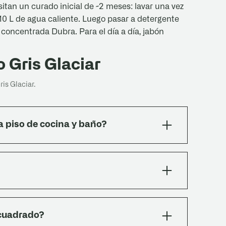
tan un curado inicial de ~2 meses: lavar una vez
0 L de agua caliente. Luego pasar a detergente
 concentrada Dubra. Para el día a día, jabón
 Gris Glaciar
s Glaciar.
a piso de cocina y baño?
tenso de cocinas y locales gastronómicos. En
lado adecuado para garantizar la
to para Mosaicos (PEG02) ya incluye
zonas húmedas.
stemas de calefacción por suelo radiante. Su
 forma pareja, lo que mejora la eficiencia
 cuadrado?